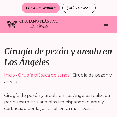
Saltar
Consulta Gratuita
(310) 750-4999
al
contenido
Cirugía de pezón y areola en
Los Ángeles
Inicio
•
Cirugía plástica de senos
•
Cirugía de pezón y
areola
Cirugía de pezón y areola en Los Ángeles realizada
por nuestro cirujano plástico hispanohablante y
certificado por la junta, el Dr. Urmen Desai.