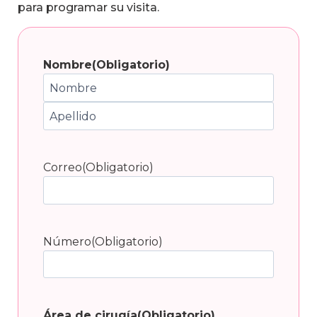
para programar su visita.
Nombre
(Obligatorio)
N
o
A
m
p
b
Correo
(Obligatorio)
e
r
l
e
l
i
Número
(Obligatorio)
d
o
s
Área de cirugía
(Obligatorio)