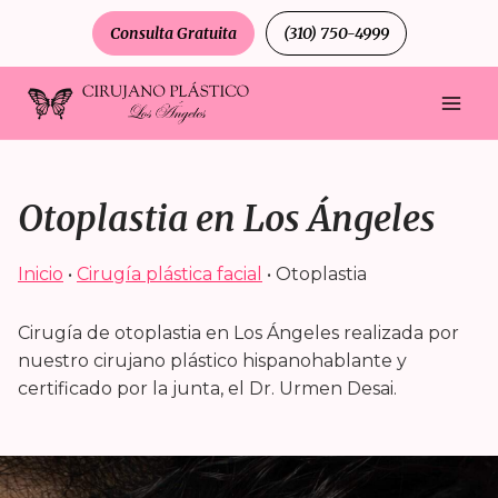
Saltar
Consulta Gratuita
(310) 750-4999
al
contenido
Otoplastia en Los Ángeles
Inicio
•
Cirugía plástica facial
•
Otoplastia
Cirugía de otoplastia en Los Ángeles realizada por
nuestro cirujano plástico hispanohablante y
certificado por la junta, el Dr. Urmen Desai.